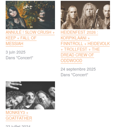
ANNULÉ ! SLOW CRUSH +
HEIDENFEST 2026 :
KEEP + FALL OF
KORPIKLAANI +
MESSIAH
FINNTROLL + HEIDEVOLK
+ TROLLFEST + THE
3 juin 2025
DREAD CREW OF
Dans "Concert"
ODDWOOD
24 septembre 2025
Dans "Concert"
MONKEY3 +
GOATFATHER
22 juillet 2024