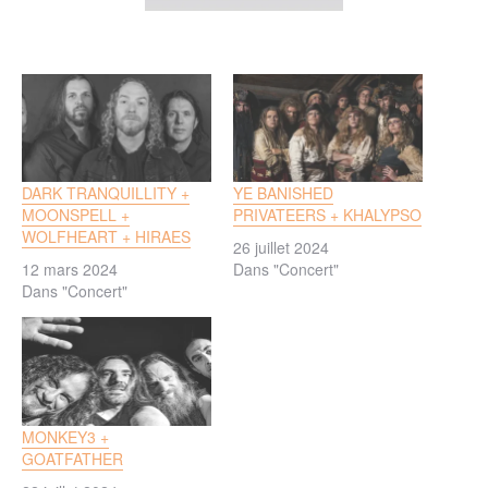
DARK TRANQUILLITY +
YE BANISHED
MOONSPELL +
PRIVATEERS + KHALYPSO
WOLFHEART + HIRAES
26 juillet 2024
12 mars 2024
Dans "Concert"
Dans "Concert"
MONKEY3 +
GOATFATHER