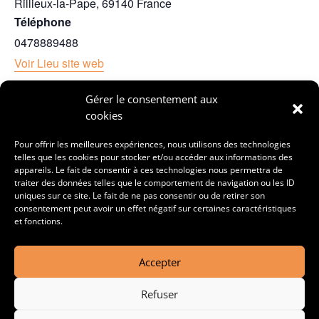
Rillieux-la-Pape
,
69140
France
Téléphone
0478889488
Voir Lieu site web
Gérer le consentement aux
cookies
THUNDERMOTHER +
CATTLE DECAPITATION + SHADOW OF
INTENT + REVOCATION + VULVODYNIA
COBRA SPELL +
Pour offrir les meilleures expériences, nous utilisons des technologies
telles que les cookies pour stocker et/ou accéder aux informations des
VULVARINE
appareils. Le fait de consentir à ces technologies nous permettra de
traiter des données telles que le comportement de navigation ou les ID
uniques sur ce site. Le fait de ne pas consentir ou de retirer son
consentement peut avoir un effet négatif sur certaines caractéristiques
Accueil
Agenda
L’association
Le Club
et fonctions.
Nos Partenaires
Nos Playlists
Contact
Blog
Shop
Accepter
Mentions Légales & Conditions Générales de
Vente
Refuser